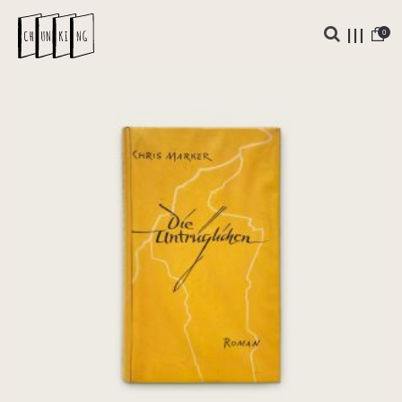
0
Die Untrüglichen
€
325,00