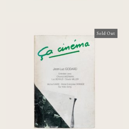
Sold Out
Ça cinéma, n° 19: Jean-Luc Godard