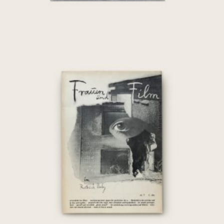
[Chantal Akerman] Frauen und Film:
Nr. 7, März 1976
€
35,00