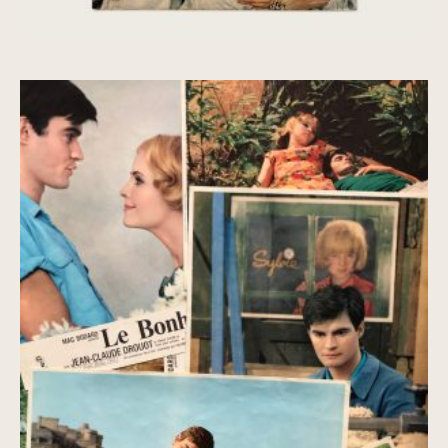
Le Bonheur [Lobby Cards]
€
70,00