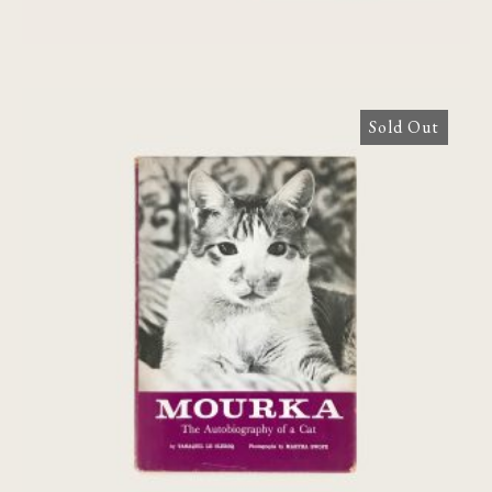
Sold Out
Mourka: The Autobiography of a Cat
€
140,00