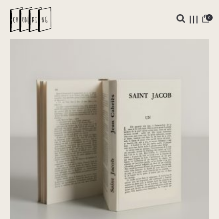
0
Saint Jacob
€
75,00