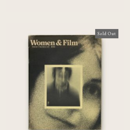
Sold Out
Women & Film: Volume 1, Numbers 5-6
[Agnès Varda]