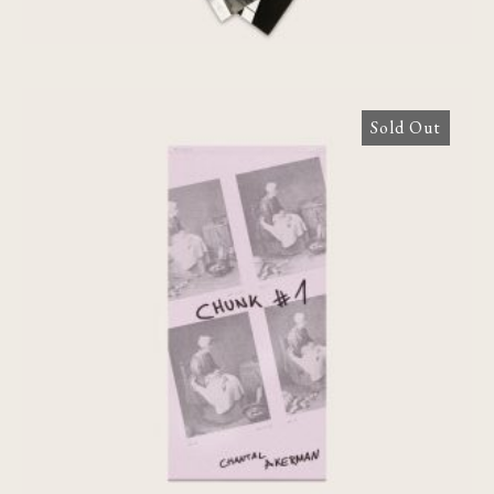
Sold Out
Chunk #1: Chantal Akerman