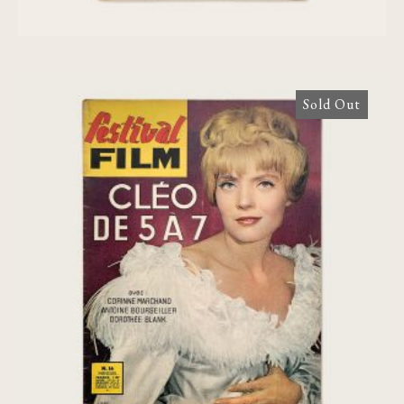
Sold Out
Festival Film N.16: Cléo de 5 à 7.
Cinéroman [Agnès Varda]