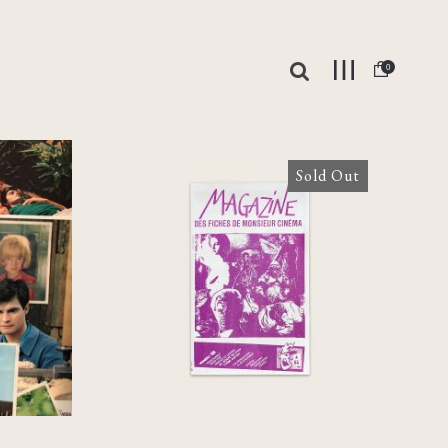
0
Sold Out
Magazine des Fiches de
bby
Monsieur Cinéma –
Numéro 28, 1986 [Agnès
Varda]