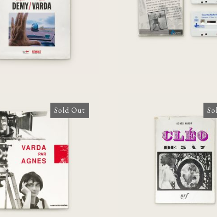
€
45,00
€
120,00
Sold Out
So
arda par Agnes
Cléo de 5 à 7
[inscribed]