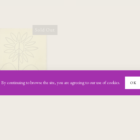
[Chris Marker] [
Sold Out
Varda] Positif N°4
 and Love [original
cinéma vu par les ci
screenplay]
[Juin 1994]
s. By continuing to browse the site, you are agreeing to our use of cookies.
OK
€
40,00