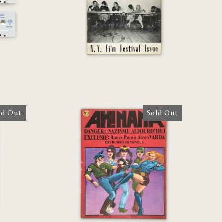
Festival Issue
ld Out
Sold Out
AH! NANA . Danger:
Nazisme Aujourd’hui N°3