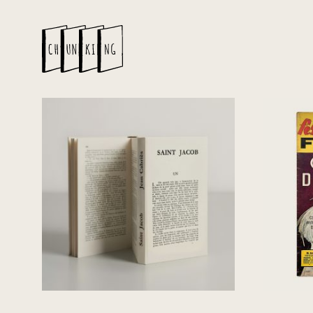
Saint Jacob
Festi
de
€
75,00