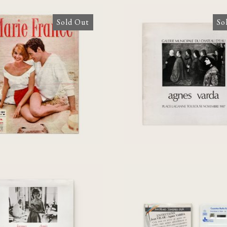
Sold Out
So
Agnes Varda: Pl
 France: Septembre
Laganne Toulo
 Numéro 18 [Agnès
Novembre 198
a][Don Quichotte]
ques Demy / Agnès
Entretiens: Jean Vi
Varda
Agnès Varda