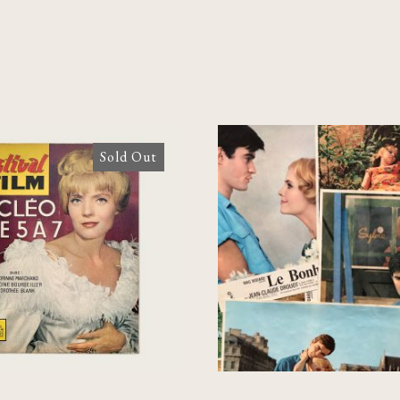
Sold Out
Le Bonheur [Lo
val Film N.16: Cléo
Cards]
 5 à 7. Cinéroman
[Agnès Varda]
€
70,00