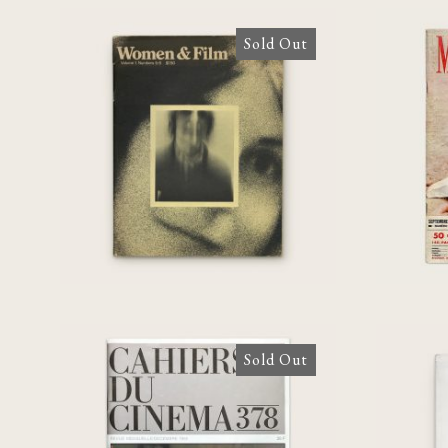
Sold Out
Women & Film: Volume 1,
Marie
Numbers 5-6 [Agnès
1957,
Varda]
Vard
Sold Out
Jac
Cahiers du Cinéma N°378
[Agnès Varda]