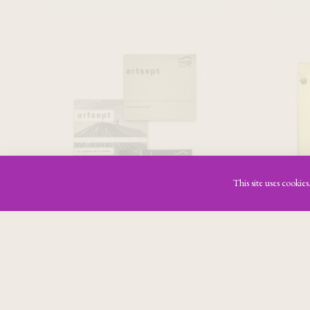
Artsept: cahiers
trimestriels de
Peace
documentation
cinématographique
[complete set]
This site uses cookie
€
140,00
Sold Out