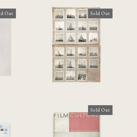
ld Out
Sold Out
ace
Regates de Mèze Aout
use
1951 [24 phortographs]
7
Sold Out
FILM CULTURE No. 42
lar –
Fall 1966: N.Y. Film